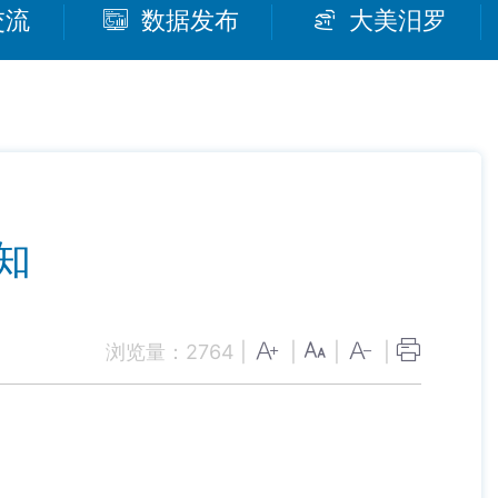
交流
数据发布
大美汨罗
知
浏览量：
2764
|
|
|
|