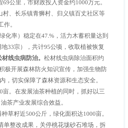
69公里，市财政投入资金约1000万元。
山村、长乐镇青狮村、归义镇百丈社区等
工作。
木绿化率）稳定在47.%，活力木蓄积量达到
用地33宗），共计95公顷，收取植被恢复
松材线虫病防治。
松材线虫病除治面积约
积极开展森林防火知识宣传，加强生物防
以内，切实保障了森林资源和生态安全。
3000亩。在发展油茶种植的同时，抓好以三
了油茶产业发展综合效益。
，播种草籽近500公斤，绿化面积达1000亩。
清单整改成果，关停桃花垅砂石堆场，拆