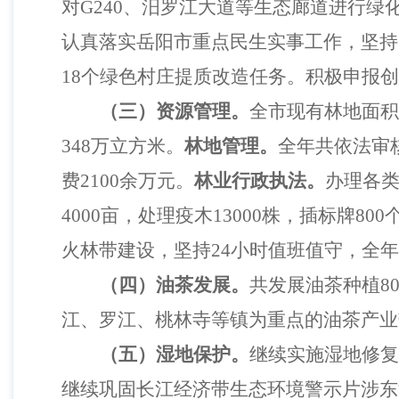
对G240、汨罗江大道等生态廊道进行绿化
认真落实岳阳市重点民生实事工作，
坚持
18个绿色村庄提质改造任务。积极申报
（三）资源管理。
全市现有林地面积
348万立方米。
林地管理。
全年共依法审
费2100余万元。
林业行政执法。
办理各
4000亩，处理疫木13000株，插标牌8
火林带建设，坚持
24小时值班值守，全
（四）油茶发展。
共发展油茶种植
8
江、罗江、桃林寺等镇为重点的油茶产业
（五）湿地保护。
继续实施湿地修复
继续巩固长江经济带生态环境警示片涉东