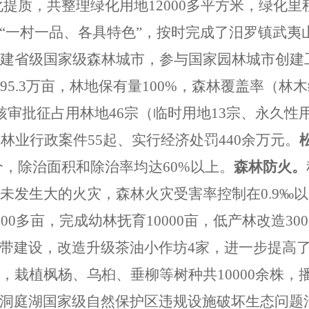
提质，共整理绿化用地12000多平方米，绿化里程
“一村一品、各具特色”，按时
完成了汨罗镇武夷
创建省级国家级森林城市，参与国家园林城市创建
95.3万亩，林地保有量100%，森林覆盖率（林
核审批征占用林地
46宗（临时用地13宗、永久性
类林业行政案件
55起、实行经济处罚440余万元。
00个，除治面积和除治率均达60%以上。
森林防火。
年未发生大的火灾，森林火灾受害率控制在0.9‰
000多亩，完成幼林抚育10000亩，低产林改造
带建设，改造升级茶油小作坊4家，进一步提高
，栽植枫杨、乌桕、垂柳等树种共
10000余株
洞庭湖国家级自然保护区违规设施破坏生态问题