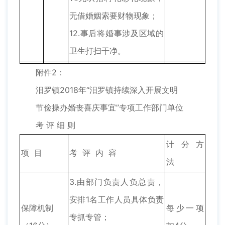
无借婚姻索要财物现象；
12.事后将婚事涉及区域的
卫生打扫干净。
附件2：
汨罗镇2018年“汨罗镇持续深入开展文明
节俭操办婚丧喜庆事宜”专项工作部门单位
考 评 细 则
计 分 方
项 目
考 评 内 容
法
3.由部门负责人负总责，
安排1名工作人员具体负责
保障机制
每少一项
专抓专管；