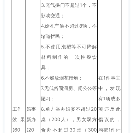
3.充气拱门不超过1个，不
影响交通；
4.婚礼车辆不超过8辆，不
堵道扰民；
5.不使用泡塑等不可降解
材料制作的一次性餐饮
具；
6.不燃放烟花鞭炮；
在1件事宜
7.无低俗闹洞房、闹公公等
中，发现
陋习；
有1项或多
工作
婚事
8.单方举办婚宴不超过20
项违反此
效果
新办
桌（200人），男女双方
倡议的，
(60
(20
合办不超过30桌（300
均按1件计