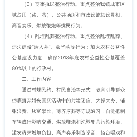
（3）丧事扰民整治行动。重点整治我镇城市区
域占用（路、巷）、公共场所和市政设施搭设灵棚、
高音奏乐、燃放鞭炮等扰民行为。
（4）乱埋乱葬整治行动。重点整治乱埋乱葬、
违法建设“活人墓”、豪华墓等行为；加大农村公益性
公墓建设力度，确保2018年底农村公益性公墓覆盖
80%以上的行政村。
二、工作内容
通过村规民约、村民自治等形式，教育引导群众
彻底摒弃婚丧喜庆活动中的封建迷信、大操大办、铺
张浪费、炫富攀比、薄养厚葬等陈规陋习，自觉抵制
车辆成行影响交通、燃放鞭炮和泡塑餐具污染环境、
滥发请柬增加负担、高声奏乐制造噪音、搭台唱戏和