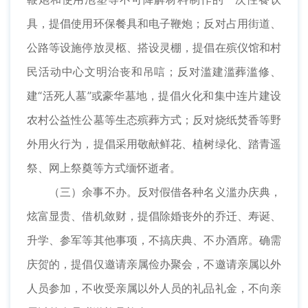
具，提倡使用环保餐具和电子鞭炮；反对占用街道、
公路等设施停放灵柩、搭设灵棚，提倡在殡仪馆和村
民活动中心文明治丧和吊唁；反对滥建滥葬滥修、
建“活死人墓”或豪华墓地，提倡火化和集中连片建设
农村公益性公墓等生态殡葬方式；反对烧纸焚香等野
外用火行为，提倡采用敬献鲜花、植树绿化、踏青遥
祭、网上祭奠等方式缅怀逝者。
（三）余事不办。反对假借各种名义滥办庆典，
炫富显贵、借机敛财，提倡除婚丧外的乔迁、寿诞、
升学、参军等其他事项，不搞庆典、不办酒席。确需
庆贺的，提倡仅邀请亲属俭办聚会，不邀请亲属以外
人员参加，不收受亲属以外人员的礼品礼金，不向亲