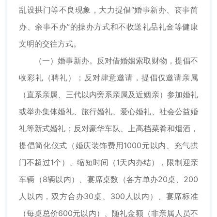
乱设拱门等不良现象，大力提倡“婚事新办、丧事简
办、余事不办”的操办方式和不收送礼品礼金等健康
文明的交往方式。
（一）婚事新办。反对借婚姻索取财物，提倡不
收彩礼（聘礼）；反对肆意邀请，提倡仅邀请亲属
（直系亲属、三代以内旁系亲属及近姻亲）参加婚礼
或举办集体婚礼、旅行婚礼、爱心婚礼、社会公益婚
礼等新式婚礼；反对豪华车队、上高档菜肴和烟酒，
提倡简化仪式（婚庆装饰费用1000元以内、充气拱
门不超过1个）、缩短时间（1天内办结），限制迎亲
车辆（8辆以内）、宴席桌数（各方单办20桌、200
人以内，双方合办30桌、300人以内）、宴席标准
（每桌总价600元以内）、随礼金额（非亲属人员不