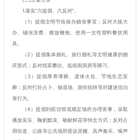
1.落实“六提倡、六反对”。
（1）提倡文明节俭操办婚丧事宜；反对大操大
办、铺张浪费、燃放鞭炮、使用一次性塑料餐饮用
具。
（2）提倡集体婚礼、旅行婚礼等文明健康的婚
庆形式；反对炫富攀比、低俗闹洞房等陋习。
（3）提倡厚养薄葬、遗体火化、节地生态安
葬；反对打卦占卜、做道场、游街抬轿等封建迷信治
丧行为。
（4）提倡到殡仪馆或规定场所办理丧事，采取
播放哀乐、鞠躬默哀、敬献鲜花等悼念方式；反对占
用街道、公路等公共场所搭设灵棚、高声奏乐、噪声