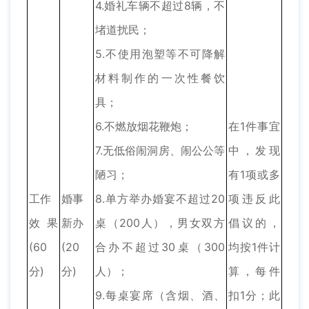
4.婚礼车辆不超过8辆，不
堵道扰民；
5.不使用泡塑等不可降解
材料制作的一次性餐饮
具；
6.不燃放烟花鞭炮；
在1件事宜
7.无低俗闹洞房、闹公公等
中，发现
陋习；
有1项或多
工作
婚事
8.单方举办婚宴不超过20
项违反此
效果
新办
桌（200人），男女双方
倡议的，
(60
(20
合办不超过30桌（300
均按1件计
分)
分)
人）；
算，每件
9.每桌宴席（含烟、酒、
扣1分；此