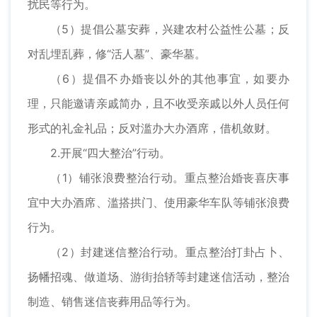
扰民等行为。
（5）提倡公墓安葬，兴建农村公益性公墓；反
对乱埋乱葬，修“活人墓”、豪华墓。
（6）提倡不办婚丧以外的其他事宜，如要办
理，只能邀请亲戚简办，且不收受亲戚以外人员任何
形式的礼金礼品；反对滥办大办酒席，借机敛财。
2.开展“四大整治”行动。
（1）铺张浪费整治行动。重点整治婚丧喜庆事
宜中大办酒席、滥搭拱门、使用豪华车队等铺张浪费
行为。
（2）封建迷信整治行动。重点整治打卦占卜、
扬幡招魂、做道场、游街抬轿等封建迷信活动，整治
制造、销售迷信丧葬用品等行为。