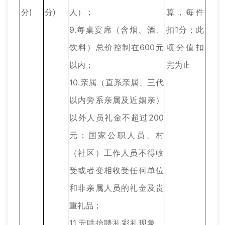
分)
分)
人）；
算，每件
9.每桌宴席（含烟、酒、
扣1分；此
饮料）总价控制在600元
项分值扣
以内；
完为止
10.亲属（直系亲属、三代
以内旁系亲属及近姻亲）
以外人员礼金不超过200
元；国家公职人员、村
（社区）工作人员不得收
受或者变相收受任何单位
和非亲属人员的礼金及贵
重礼品；
11.无哄抬聘礼彩礼现象，