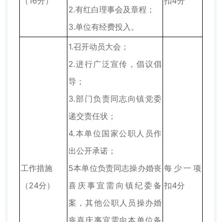
（16分）
扣4分
2.有红白理事会及章程；
3.单位有经费投入。
1.召开动员大会；
2.进行广泛宣传，倡议倡
导；
3.部门负责同志向镇党委
递交责任状；
4.本单位国家公职人员作
出公开承诺；
工作措施
5本单位负责同志操办婚丧
每少一项
（24分）
喜庆事宜需向镇纪委备
扣4分
案，其他公职人员操办婚
丧喜庆事宜需向本单位备