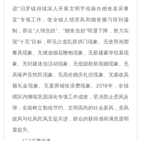
进“汨罗镇持续深入开展文明节俭操办婚丧喜庆事
宜”专项工作，使全镇人情歪风和婚丧陋习得到遏
制，群众“人情负担”、“婚丧负担”明显下降，努力实
现“十无”目标，即无占道乱搭拱门现象、无使用泡塑
餐具现象、无燃放烟花鞭炮现象、无新建豪华坟墓现
象、无封建迷信活动现象、无低级粗俗闹婚现象、无
高噪声音扰民现象、无高价婚庆礼仪现象、无索收高
额礼金现象、无宴席铺张浪费现象。2018年，全镇
辖区内继续巩固深化专项工作成效，坚决防止歪风反
弹，全面树立勤俭节约、文明高尚的社会新风，党风
政风与社风民风互促共进，群众的获得感和满意度明
显提升。
(二)主要任务