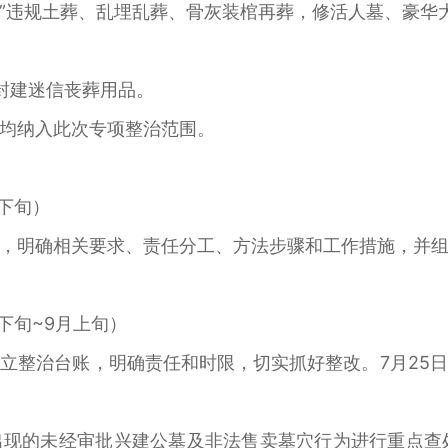
区”违规土葬、乱埋乱葬、骨灰装棺再葬，修活人墓、豪华
。
封建迷信丧葬用品。
均纳入此次专项整治范围。
月下旬）
，明确相关要求、责任分工、方法步骤和工作措施，并
下旬~9月上旬）
立整治台账，明确责任和时限，切实抓好整改。7月25
现的未经审批兴建公墓及非法售卖墓穴行为进行重点查处