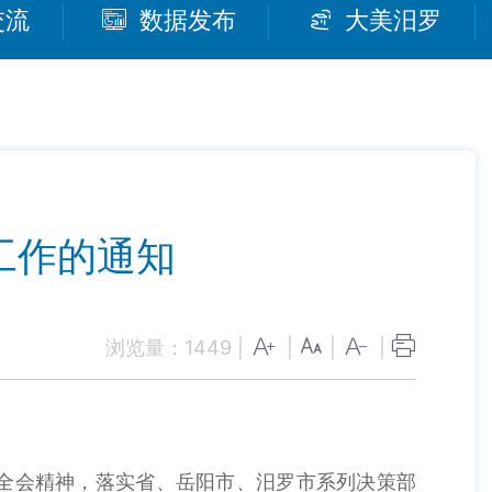
交流
数据发布
大美汨罗
工作的通知
浏览量：
1449
|
|
|
|
全会精神，落实省、岳阳市、汨罗市系列决策部