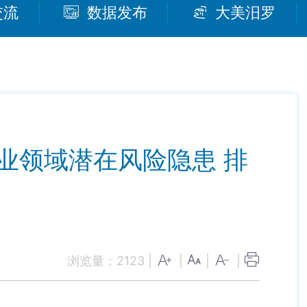
交流
数据发布
大美汨罗
业领域潜在风险隐患 排
浏览量：
2123
|
|
|
|