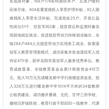
名低保对象，168户174名特困供养户、五保户做到
应保尽保。404名重度残疾人享受护理补贴，92人困
难残疾人享受生活补贴。完成危改25户。开发公益
性岗位51个、扶贫车间2家，脱贫群众和监测对象实
现就地就近就业。促进脱贫劳动力转移就业输出，全
镇284户484人次脱贫劳动力实现务工就业。探索退
役军人教育管理新模式，成功采集并发放退役军人优
待证475张，获评岳阳市退役军人服务优秀单位。教
育成效显著。全镇教育基金会累计筹措资金410万
元。投入10万元完成蟠龙桥中学行政楼提质改造。投
入328万元进行蟠龙桥中学1014平方米的34套教师
公租房建设。成功撤并雁塘、北托、甘坪三所学校。
撤销汨罗镇联校，教育行政干部回归一线教学，代课