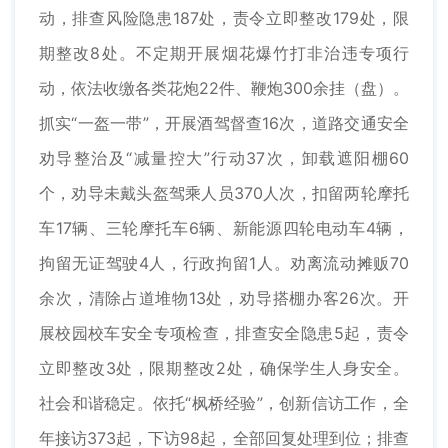
动，排查风险隐患187处，责令立即整改179处，限
期整改8处。不定期开展烟花爆竹打非治违专项行
动，依法收缴各类花炮22件、鞭炮300余挂（盘）。
抓实“一盔一带”，开展酒驾督查16次，道路交通安全
劝导整治及“减量控大”行动37次，卸载遮阳棚60
个，劝导未戴头盔驾乘人员370人次，扣留两轮摩托
车17辆、三轮摩托车6辆、新能源四轮电动车4辆，
拘留无证驾驶4人，行政拘留1人。劝离流动摊贩70
余次，清除占道堆物13处，劝导搭棚办客26次。开
展校园校车安全专项检查，排查安全隐患5起，责令
立即整改3处，限期整改2处，确保学生人身安全。
社会和谐稳定。依托“枫桥经验”，创新信访工作，全
年接访373起，下访98起，全部回复处理到位；排查