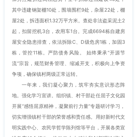
其中违建钢架棚10处，围墙围栏9处，杂屋22处，棚
屋2处，拆违面积1.32万平方米。查处非法盗采泥土2
起，扣留挖机3台，农用车1台。完成6694栋自建房
屋安全隐患排查，依法拆除C、D级危房1栋，加固3
栋，管控11栋。严防债务风险。 始终秉承“开源节
流”宗旨，规范财务管理、缩减开支，积极向上争资
争项，确保镇村两级正常运转。
一年来，我们凝心聚力，筑牢夯实意识形态阵
地。强化学习宣讲。组织镇、村干部赴任屈子文化园
开展“感悟屈原精神，凝聚前行力量”专题研讨学习，
切实增强镇村干部的荣誉感和责任感。用好新时代文
明实践中心、农民学哲学陈列馆等平台，开展各类宣