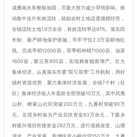
成雁南水库整险加固，尽最大努力减少旱情影响。推
动集中连片有效流转，鼓励农村土地适度规模经营，
全镇流转土地1.9万余亩，有效流转率达81%。落实田
长制、最严耕地保护措施，牢牢守住2.3万亩耕地红
线。完成早稻12000亩，双季稻种植11000亩、油菜
1600亩，紫云英900亩，实现粮食稳面增产。壮大
集体经济。认真落实市委“双引双带”工作机制，用好
镇村资源优势，聚力集体经济发展，全镇7个村（社
区）集体经济收入年底前全部突破10万元，其中武夷
山村、瞭家山社区突破200万元，九雁村突破90万
元。兑现乡村振兴产业后扶资金83万余元，下拨乡
村振兴项目衔接资金282万元，进行道路改造、山塘
清淤、产业发展。新增扶贫小额信贷150万元。九雁