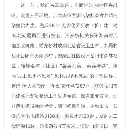
这一年，我们夯基垒台，全面推进乡村振兴战
略。改善人居环境。加大农业面源污染和畜禽养殖污
染整治力度。完成281个无害化厕所改（扩）建，对
34处问题厕所进行整改。汨罗镇机关获评湖南省无
烟党政机关，蟠龙桥村成功创建省级卫生村，九雁村
获评岳阳市美丽乡村，瞭家山社区获评岳阳市森林社
区，镇域各村（社区）“各美其美、美美与共”。按
照“见山见水不见坟”“见林见绿不见墓”的工作目标，
整治“活人墓”9座，拆除“豪华墓”287座，获评岳阳市
违建墓地专项整治工作先进乡镇。保障粮食安全。面
对历史极限持续旱情，我们积极作为、主动出击，架
设抗旱供电线路3100米，购置水泵23台，发射人工
增雨弹16枚，沟渠疏浚4万余米，清淤山塘12口，完