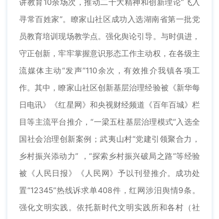
讲教育10余场次，推动二十大精神和创新理论“飞入
寻常百姓家”。瞭家山社区成功入选湖南省第一批党
员教育培训现场教学点。强化舆论引导。与时俱进，
守正创新，牢牢掌握意识形态工作主动权，在各级主
流媒体主动“发声”110余次，有效推介我镇各项工
作。其中，瞭家山社区创新基层治理经验被《新华每
日电讯》《红星网》和央视财经频道《百年百城》栏
目等主流平台推介，“一梁五柱基层治理模式”入选全
国社会治理创新案例；武夷山村“党建引领聚合力，
乡村振兴添动力” ，“探索乡村振兴破局之路”等经验
被《人民日报》《人民网》予以刊登推介。成功处
置“12345”热线诉求单408件，红网涉汨舆情9条。
强化文明实践。依托新时代文明实践所和各村（社