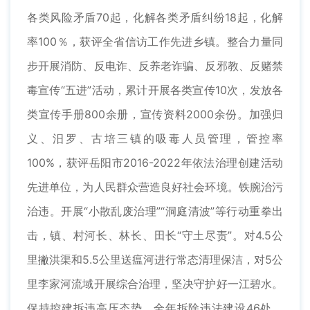
各类风险矛盾70起，化解各类矛盾纠纷18起，化解
率100％，获评全省信访工作先进乡镇。整合力量同
步开展消防、反电诈、反养老诈骗、反邪教、反赌禁
毒宣传“五进”活动，累计开展各类宣传10次，发放各
类宣传手册800余册，宣传资料2000余份。加强归
义、汨罗、古培三镇的吸毒人员管理，管控率
100%，获评岳阳市2016-2022年依法治理创建活动
先进单位，为人民群众营造良好社会环境。铁腕治污
治违。开展“小散乱废治理”“洞庭清波”等行动重拳出
击，镇、村河长、林长、田长“守土尽责”。对4.5公
里撇洪渠和5.5公里送瘟河进行常态清理保洁，对5公
里李家河流域开展综合治理，坚决守护好一江碧水。
保持控建拆违高压态势，全年拆除违法建设46处，