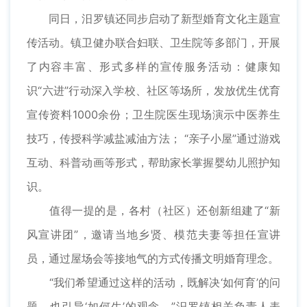
同日，汨罗镇还同步启动了新型婚育文化主题宣
传活动。镇卫健办联合妇联、卫生院等多部门，开展
了内容丰富、形式多样的宣传服务活动：健康知
识“六进”行动深入学校、社区等场所，发放优生优育
宣传资料1000余份；卫生院医生现场演示中医养生
技巧，传授科学减盐减油方法； “亲子小屋”通过游戏
互动、科普动画等形式，帮助家长掌握婴幼儿照护知
识。
值得一提的是，各村（社区）还创新组建了“新
风宣讲团”，邀请当地乡贤、模范夫妻等担任宣讲
员，通过屋场会等接地气的方式传播文明婚育理念。
“我们希望通过这样的活动，既解决‘如何育’的问
题，也引导‘如何生’的观念。”汨罗镇相关负责人表