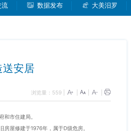
交流
数据发布
大美汨罗
造送安居
浏览量：
559
|
|
|
|
府和市住建局。
旧房屋修建于1976年，属于D级危房。