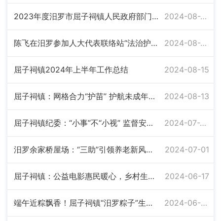
2023年度汨罗市屈子祠镇人民政府部门决算
2024-08-28
陈飞在汨罗参加人大代表联络站“法治护绿人大行”启动仪式
2024-08-26
屈子祠镇2024年上半年工作总结
2024-08-15
屈子祠镇：网格合力“护苗” 护航未成年人暑期安全
2024-08-13
屈子祠镇纪委：“小事”不“小视” 监督安民心
2024-07-29
汨罗余家桥屋场：“三助”引领养老新风尚 和美乡村有爱有温度
2024-07-01
屈子祠镇：公益电影惠民暖心，乡村生活“有声有色”
2024-06-17
端午近粽飘香！屈子祠镇“汨罗粽子”生产忙
2024-06-03