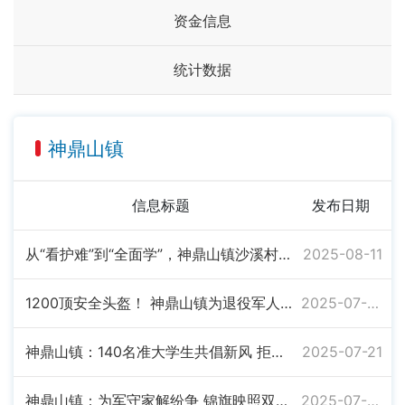
资金信息
统计数据
神鼎山镇
信息标题
发布日期
从“看护难”到“全面学”，神鼎山镇沙溪村公益课堂让乡村儿童暑假“增值”
2025-08-11
1200顶安全头盔！ 神鼎山镇为退役军人送上特殊“八一”礼物
2025-07-30
神鼎山镇：140名准大学生共倡新风 拒办“升学宴”
2025-07-21
神鼎山镇：为军守家解纷争 锦旗映照双拥情
2025-07-07