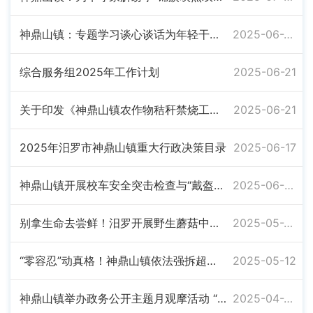
神鼎山镇：专题学习谈心谈话为年轻干部拧紧作风“发条”
2025-06-23
综合服务组2025年工作计划
2025-06-21
关于印发《神鼎山镇农作物秸秆禁烧工作实施方案》的通知
2025-06-21
2025年汨罗市神鼎山镇重大行政决策目录
2025-06-17
神鼎山镇开展校车安全突击检查与“戴盔”劝导行动
2025-06-09
别拿生命去尝鲜！汨罗开展野生蘑菇中毒防控宣传活动
2025-05-26
“零容忍”动真格！神鼎山镇依法强拆超面积违建
2025-05-12
神鼎山镇举办政务公开主题月观摩活动 “三助养老”托起幸福夕阳红
2025-04-27