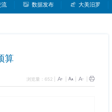
交流
数据发布
大美汨罗
预算
浏览量：
652
|
|
|
|