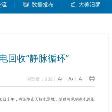
交流
数据发布
大美汨罗
电回收“静脉循环”
浏览量：
938
|
|
|
|
0日上午，在汨罗市天虹电器城，随处可见的家电以旧