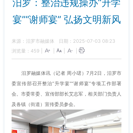
汨罗：整治违规操办“升学
宴”“谢师宴” 弘扬文明新风
来源：汨罗市融媒体
日期：2025-07-03 08:23
浏览量：
459
|
|
|
|
​汨罗融媒体讯（记者 周小珺）7月2日，汨罗市
委宣传部召开整治“升学宴”“谢师宴”专项工作部署
会。市委常委、宣传部部长艾志军，相关部门负责人
及各镇（街道）宣传委员参会。