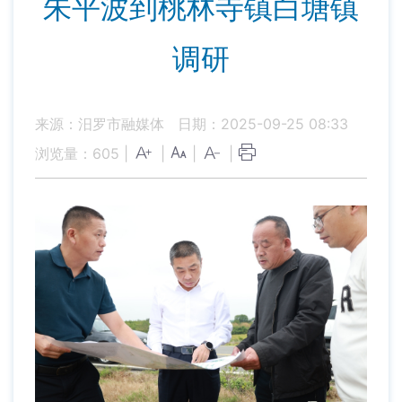
朱平波到桃林寺镇白塘镇
调研
来源：汨罗市融媒体
日期：2025-09-25 08:33
浏览量：
605
|
|
|
|