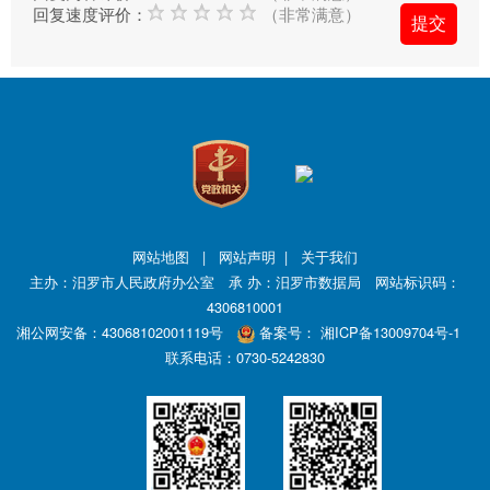
回复速度评价：
（非常满意）
府
的
发
展
工
作
提
出
意
网站地图
|
网站声明
|
关于我们
主办：汨罗市人民政府办公室 承 办：汨罗市数据局 网站标识码：
见
4306810001
与
湘公网安备：43068102001119号
备案号：
湘ICP备13009704号-1
建
联系电话：0730-5242830
议；
2、
您
在
提