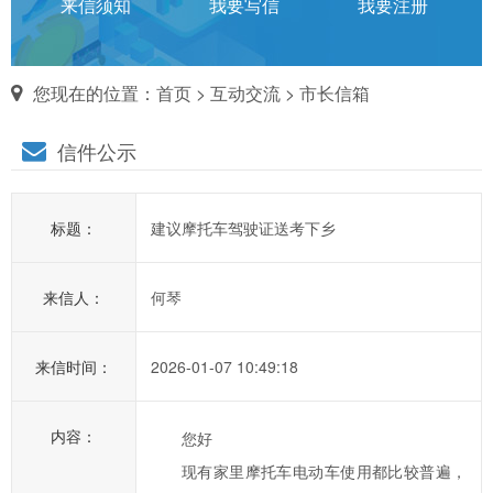
话
来信须知
我要写信
我要注册
对
您现在的位置：
首页
>
互动交流
>
市长信箱
市
信件公示
长
说
标题：
建议摩托车驾驶证送考下乡
信
箱
来信人：
何琴
说
明：
1、
来信时间：
2026-01-07 10:49:18
为
进
内容：
您好
一
现有家里摩托车电动车使用都比较普遍，
步