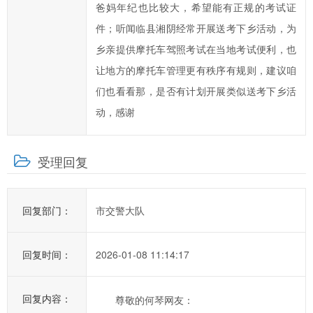
爸妈年纪也比较大，希望能有正规的考试证
提
高
件；听闻临县湘阴经常开展送考下乡活动，为
汨
乡亲提供摩托车驾照考试在当地考试便利，也
罗
让地方的摩托车管理更有秩序有规则，建议咱
市
们也看看那，是否有计划开展类似送考下乡活
政
动，感谢
府
科
学
受理回复
化、
民
主
回复部门：
市交警大队
化
水
回复时间：
2026-01-08 11:14:17
平，
提
高
回复内容：
尊敬的何琴网友：