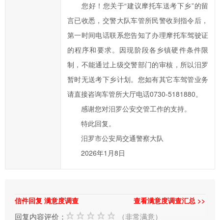
办
您好！您关于“建议摩托车送考下乡”的留
事
言已收悉，交警大队车管所民警收到指令后，
效
第一时间电话联系您告知了办理摩托车驾驶证
率，
的程序和要求。因现阶段各乡镇硬件条件限
欢
制，不能通过上级交警部门的审核，所以汨罗
迎
您
暂时无送考下乡计划。您如有其它车驾管业务
通
请直接咨询车管所大厅电话0730-5181880。
过
感谢您对汨罗公安交管工作的支持。
市
特此回复。
长
汨罗市公安局交通警察大队
信
2026年1月8日
箱
对
汨
罗
信件回复 满意度调查
查看满意度调查汇总 >>
市
回复内容评价：
（非常满意）
政