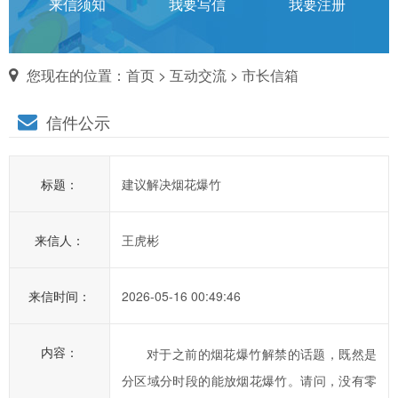
话
来信须知
我要写信
我要注册
对
您现在的位置：
首页
>
互动交流
>
市长信箱
市
信件公示
长
说
标题：
建议解决烟花爆竹
信
箱
来信人：
王虎彬
说
明：
1、
来信时间：
2026-05-16 00:49:46
为
进
内容：
对于之前的烟花爆竹解禁的话题，既然是
一
分区域分时段的能放烟花爆竹。请问，没有零
步