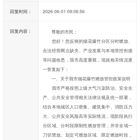
办
事
回复时间：
2026-06-01 09:06:56
效
率，
回复内容：
尊敬的市民：
欢
您好！您反映的烟花爆竹分区分时燃放、
迎
您
合法经营网点缺失、产业发展与本地管控衔接
通
等问题收悉，我市高度重视，现就相关情况逐
过
一答复如下：
市
一、关于我市烟花爆竹燃放管控政策说明
长
我市严格按照上级大气污染防治、安全生
信
产、公共安全管理相关法律法规及统一部署，
箱
结合本地城区人口密集、建筑集中、消防压力
对
汨
大、公共安全风险高等实际情况，现阶段执行
罗
分区域、分时段限制性燃放管理，并非全域一
市
刀切禁放。划定可燃放区域、限定燃放时段，
政