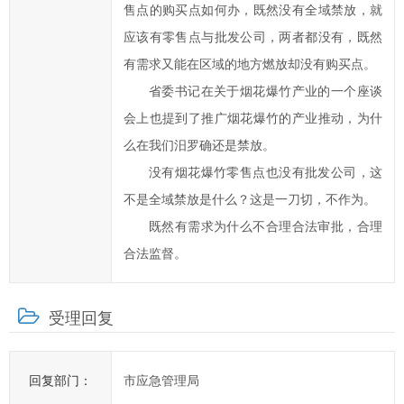
售点的购买点如何办，既然没有全域禁放，就
提
高
应该有零售点与批发公司，两者都没有，既然
汨
有需求又能在区域的地方燃放却没有购买点。
罗
省委书记在关于烟花爆竹产业的一个座谈
市
会上也提到了推广烟花爆竹的产业推动，为什
政
么在我们汨罗确还是禁放。
府
没有烟花爆竹零售点也没有批发公司，这
科
学
不是全域禁放是什么？这是一刀切，不作为。
化、
既然有需求为什么不合理合法审批，合理
民
合法监督。
主
化
受理回复
水
平，
提
回复部门：
市应急管理局
高