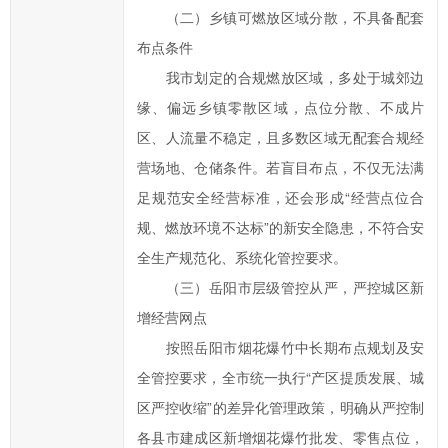
类
（二）乡镇可燃放区域分散，不具备配套
型；
布点条件
信
我市划定的合规燃放区域，多处于城郊边
箱
缘、偏远乡镇零散区域，点位分散、不成片
填
区、人流量不稳定，且多数区域无配套合规经
写
营场地、仓储条件。若盲目布点，不仅无法满
中
标
足规范安全经营标准，还会形成“经营点位合
红
规、燃放环境不达标”的新安全隐患，不符合安
色
全生产规范化、系统化管控要求。
*
（三）岳阳市层级管控从严，严控城区新
号
增经营网点
的
按照岳阳市烟花爆竹中长期布点规划及安
为
必
全管控要求，全市统一执行“产区提质发展、城
填
区严控收缩”的差异化管理政策，明确从严控制
项；
各县市建成区新增烟花爆竹批发、零售点位，