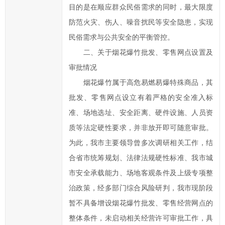
目的是在顺应群众民俗需求的同时，最大限度
府
防范火灾、伤人、噪音扰民等安全隐患，实现
的
民俗需求与公共安全的平衡管控。
发
展
二、关于烟花爆竹批发、零售网点设置及
工
审批情况
作
烟花爆竹属于高危易燃易爆特殊商品，其
提
批发、零售网点设立有着严格的安全准入标
出
准、场地选址、安全距离、硬件设施、人员资
意
质等法定硬性要求，并非放开即可随意审批。
见
为此，我市主要领导曾多次调研相关工作，结
与
建
合省市统筹规划、法律法规硬性标准、我市城
议；
市安全承载能力、场地客观条件及上级专项整
2、
治政策，经多部门综合风险研判，我市现阶段
您
暂不具备增设烟花爆竹批发、零售经营网点的
在
整体条件，未启动相关经营许可审批工作，具
提