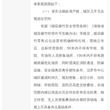
体客观原因如下：
交
信
（一）省市法规标准严格，城区几乎无合
件
规选址空间
的
依据《烟花爆竹安全管理条例》《湖南省
时
烟花爆竹经营许可实施办法》等规定，烟花爆
候，
竹零售点位设置有明确刚性红线：需独立专
请
店、达标经营面积，50米内不得有学校、医
根
院、市场等人员密集场所，100米内不得有易
据
实
燃易爆危化场所，同时需满足消防通道、防爆
际
设施、安全隔离距离等硬性条件。汨罗市中心
情
城区建成时间久、规划密集，老旧小区、沿街
况
商铺、学校医院、居民区高度交错叠加，全域
选
范围内难以筛选出完全符合所有安全距离、独
择
立经营、无人员密集叠加的合规经营场地，客
信
件
观上不具备布点基础条件。