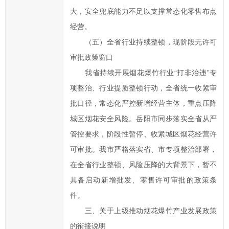
能
大，安全兜底能力不足以支撑常态化零售布点
部
经营。
门
进
（五）全省行业持续整顿，现阶段无许可
行
审批政策窗口
处
我省持续开展烟花爆竹行业“打非治违”专
理
项整治、行业提质整顿行动，全省统一收紧审
和
批口径，常态化严控新增经营主体，重点压降
回
城区烟花安全风险。岳阳市同步落实全省从严
复。
管控要求，阶段性暂停、收紧城区烟花经营许
可审批。我市严格落实省、市专项整治部署，
在全省行业整顿、风险压降的大背景下，暂不
具备启动新增批发、零售许可审批的政策条
件。
三、关于上级推动烟花爆竹产业发展政策
的衔接说明