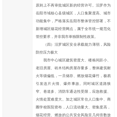
您
原则上不再审批城区新的经营许可。汨罗作为
的
岳阳市域核心县级城区，人口集聚度高、城市
信
功能集中，严格落实岳阳市整体管控部署，不
件
新增城区烟花经营网点，属于全市统一规范化
提
交
管控要求，并非我市单独限制性政策。
后，
（四）汨罗城区安全承载能力薄弱，风险
我
防控压力极大
们
我市中心城区建筑密度大、楼栋间距小、
将
老旧房屋、砖木结构房屋存量多，整体建筑耐
尽
火等级偏低，一旦储存、燃放烟花爆竹，极易
快
转
引发连片火情、爆炸事故。同时城区道路狭
给
窄、巷道多、消防车通达性受限，应急救援、
相
火情处置难度大。加之城区常住人口集中、商
关
圈学校医院密布，人口流动量大、密集度高，
职
烟花经营、燃放的公共安全风险呈几何倍数放