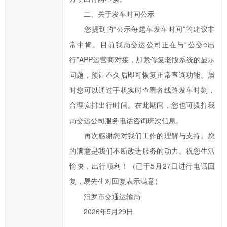
府
二、关于发车时间公示
的
您提到的“公示每趟车发车时间”的建议非
发
常中肯。目前我局交运公司正在与“公交e出
展
行”APP运营商对接，加紧修复老版系统的显示
工
问题，预计不久后即可恢复正常查询功能。届
作
时您可以通过手机实时查看各线路发车时刻，
提
出
合理安排出行时间。在此期间，您也可拨打我
意
局交运公司服务电话咨询班次信息。
见
再次感谢您对我们工作的理解与支持。您
与
的满意是我们不断改进服务的动力。祝您生活
建
愉快，出行顺利！（已于5月27日进行电话回
议；
复，易先生对回复表示满意）
2、
汨罗市交通运输局
您
在
2026年5月29日
提