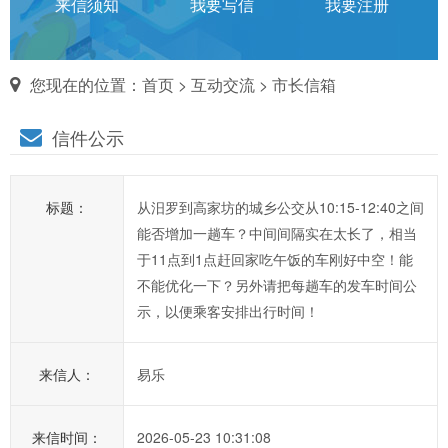
话
来信须知
我要写信
我要注册
对
您现在的位置：
首页
>
互动交流
>
市长信箱
市
信件公示
长
说
标题：
从汨罗到高家坊的城乡公交从10:15-12:40之间
信
能否增加一趟车？中间间隔实在太长了，相当
箱
于11点到1点赶回家吃午饭的车刚好中空！能
说
不能优化一下？另外请把每趟车的发车时间公
明：
示，以便乘客安排出行时间！
1、
为
来信人：
易乐
进
一
步
来信时间：
2026-05-23 10:31:08