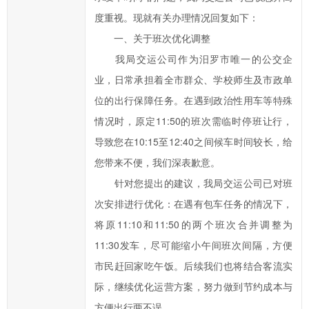
办
度重视。现就有关办理情况回复如下：
事
一、关于班次优化调整
效
率，
我局交运公司作为汨罗市唯一的公交企
欢
业，日常承担着全市群众、学校师生及市政单
迎
位的出行保障任务。在遇到政治性用车等特殊
您
情况时，原定11:50的班次需临时停班让行，
通
导致您在10:15至12:40之间候车时间较长，给
过
您带来不便，我们深表歉意。
市
长
针对您提出的建议，我局交运公司已对班
信
次安排进行优化：在遇有包车任务的情况下，
箱
将原11:10和11:50的两个班次合并调整为
对
11:30发车，尽可能缩小午间班次间隔，方便
汨
市民赶回家吃午饭。后续我们也将结合客流实
罗
际，继续优化运营方案，努力做到节约成本与
市
方便出行两不误。
政