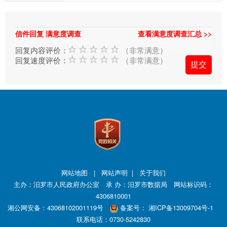
交
信
信件回复 满意度调查
查看满意度调查汇总 >>
件
的
回复内容评价：
（非常满意）
回复速度评价：
（非常满意）
时
候，
请
根
据
实
际
情
况
网站地图
|
网站声明
|
关于我们
选
主办：汨罗市人民政府办公室 承 办：汨罗市数据局 网站标识码：
择
4306810001
信
湘公网安备：43068102001119号
备案号：
湘ICP备13009704号-1
联系电话：0730-5242830
件