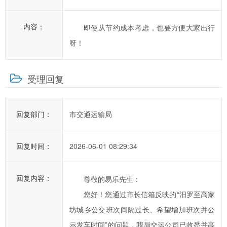
提
高
内容：
即使从节约成本考虑，也要方便大家出行
汨
呀！
罗
市
政
受理回复
府
科
学
回复部门：
市交通运输局
化、
民
回复时间：
2026-06-01 08:29:34
主
化
水
回复内容：
尊敬的易乐先生：
平，
您好！您通过市长信箱反映的“汨罗至高家
提
坊城乡公交班次间隔过长、希望增加班次并公
高
示发车时间”的问题，我局交运公司已收悉并高