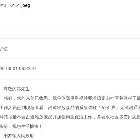
件3：
6151.jpeg
罗镇
26-06-01 08:32:47
尊敬的郑先生：
好，您的来信已收悉。我单位高度重视并要求瞭家山社区包联村干部
工作人员已到现场查看，占道堆放废品的系位聋哑 “五保”户，无法沟通
导其尽量不要占道堆放废品并加强周边保洁工作，并要求社区多安排志
来信，祝您生活愉快！
汨罗镇人民政府