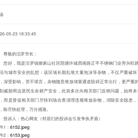
炀
26-05-23 18:33:45
尊敬的汨罗市长：
您好，我是汨罗镇燎家山社区陪塘许城西南路正平不锈钢门业旁兴旺
活与城市安全的乱想：该区域长期乱堆大量泡沫等杂物，不仅严重破坏
，深受影响，苦不堪言，杂物随意堆放堵塞通道阻碍正常出行，更严重
刻威胁周边居民生命财产安全，此前多次向相关部门反映问题，始终未
，而是督促相关部门尽快到场合查清理违规堆放杂物，消除安全隐患，
，盼尽快处理，万分感激。
投诉人：热心网友（邻居们的投诉会引发争执矛盾）
件1：
6152.jpeg
件2：
6153.jpeg