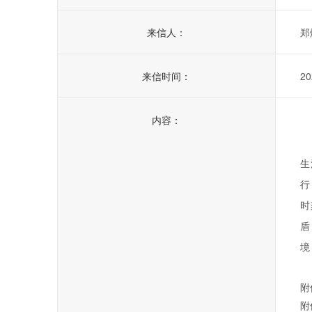
来信人：
郑
来信时间：
20
内容：
生
行
时
盾
境
附
附