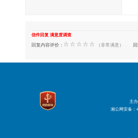
2
信件回复 满意度调查
回复内容评价：
（非常满意）
回
主办
湘公网安备：43