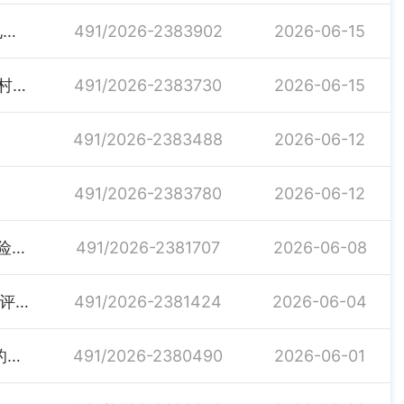
2026年度新增汨罗市归义镇归义初级中学为青年就业见习基地的公示
491/2026-2383902
2026-06-15
湖南省人力资源和社会保障厅等12部门关于巩固壮大乡村车间促进就近就业的实施意见
491/2026-2383730
2026-06-15
491/2026-2383488
2026-06-12
491/2026-2383780
2026-06-12
湖南省人力资源和社会保障厅关于印发《湖南省失业保险业务经办规程》的通知
491/2026-2381707
2026-06-08
关于发布2026年汨罗市事业单位“四海揽才”招聘人才测评成绩的公告
491/2026-2381424
2026-06-04
关于汨罗市2026年（第一批）专技职务 初次认定职称的结果公示
491/2026-2380490
2026-06-01