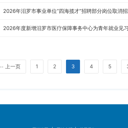
上一页
1
2
3
4
5
<<