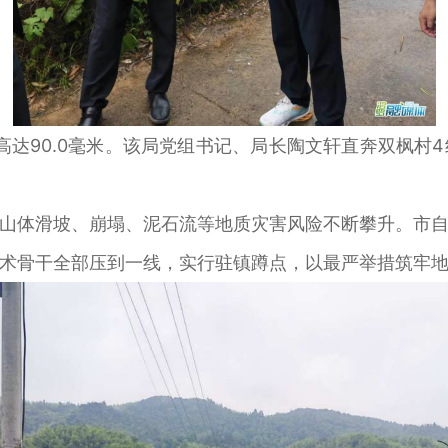
90.0毫米。该局党组书记、局长陶文轩直奔双枫村
体滑坡、崩塌、泥石流等地质灾害风险不断攀升。市自
术骨干全部压到一线，实行驻镇蹲点，以最严举措筑牢