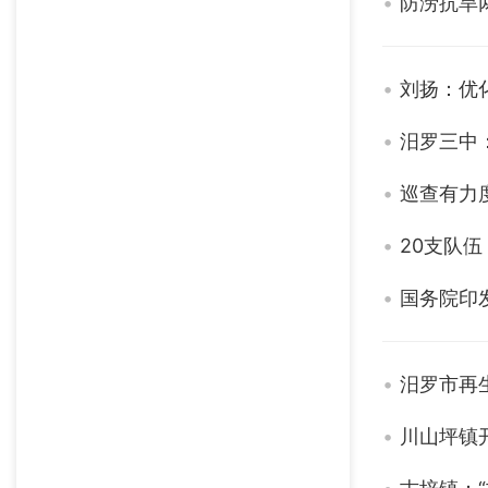
防涝抗旱
刘扬：优
汨罗三中
巡查有力
20支队
国务院印
汨罗市再
川山坪镇