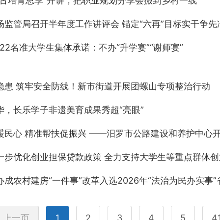
“古培青思享”开讲，把职业规划分享会搬到乡村一线
场监管局召开半年度工作讲评会 锚定“六再”目标实干争先
22名准大学生集体承诺：不办“升学宴”“谢师宴”
隐患 筑牢安全防线！新市街道开展团螺山专项整治行动
华，长乐学子非遗美育成果秀超“亮眼”
暖民心 精准帮扶促振兴 ——汨罗市公路建设和养护中心
一步优化创业担保贷款政策 全力支持大学生等重点群体
成农村建房“一件事”改革入选2026年“法治为民办实事
上一页
1
2
3
4
5
4