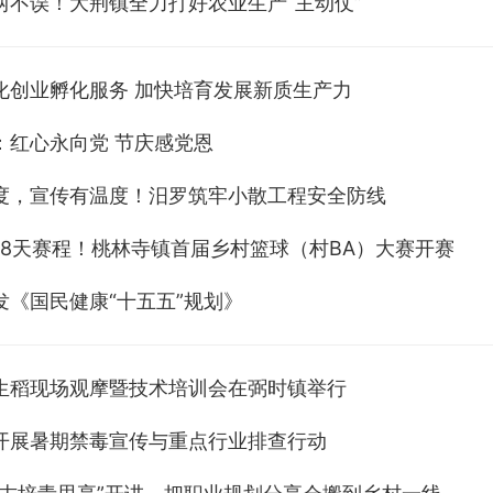
两不误！大荆镇全力打好农业生产“主动仗”
化创业孵化服务 加快培育发展新质生产力
：红心永向党 节庆感党恩
度，宣传有温度！汨罗筑牢小散工程安全防线
伍 8天赛程！桃林寺镇首届乡村篮球（村BA）大赛开赛
发《国民健康“十五五”规划》
生稻现场观摩暨技术培训会在弼时镇举行
开展暑期禁毒宣传与重点行业排查行动