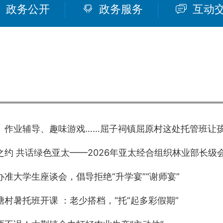
政务公开
政务服务
互动
、作业辅导、趣味游戏……屈子祠镇屈原村这处托管班让
之约 共话绿色亚太——2026年亚太经合组织林业部长级
办准大学生座谈会，倡导拒绝“升学宴”“谢师宴”
塘村暑托班开课 ：老少搭档，“托”起多彩假期”