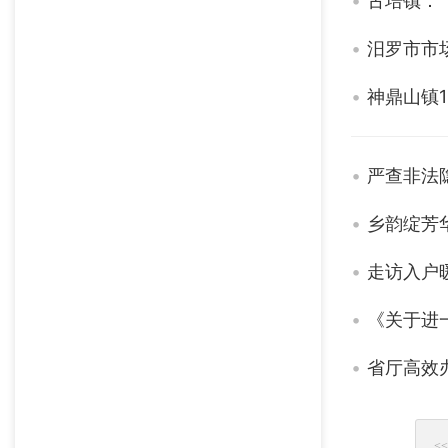
古培镇：
汨罗市市
神鼎山镇1
严查非法
乡韵绽芳
走访入户
《关于进
省厅高效办
<<