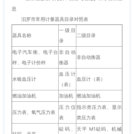
息
汨罗市常用计量器具目录对照表
一级目
器具名称
二级目录
录
电子汽车衡、电子台
非自动
非自动衡器
秤、电子计价秤
衡器
血压计
水银血压计
血压计（表）
（表）
燃油加油机
加油机
燃油加油机
压力仪
指示类压力表、显示
压力表、氧气压力表
表
类压力表
砝码、
天平 M1砝码、机械
砝码、天平