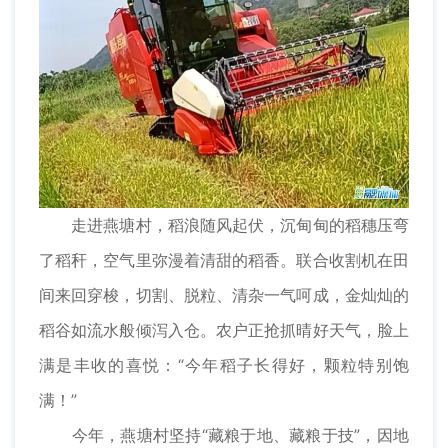
走进燕塘村，稻浪随风起伏，沉甸甸的稻穗压弯
了稻秆，空气里弥漫着清甜的稻香。联合收割机在田
间来回穿梭，切割、脱粒、清杂一气呵成，金灿灿的
稻谷如流水般倾泻入仓。农户正抢抓晴好天气，脸上
满是丰收的喜悦：“今年稻子长得好，颗粒特别饱
满！”
今年，燕塘村坚持“藏粮于地、藏粮于技”，因地