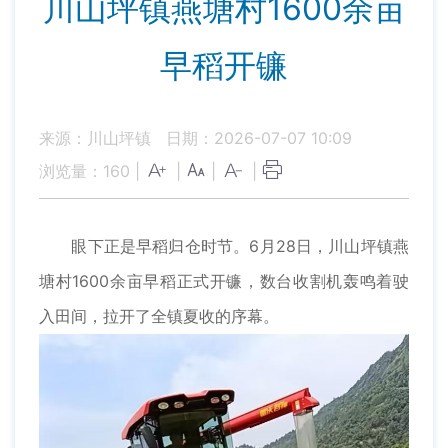
川山坪镇燕塘村1600余亩
早稻开镰
来源：川山坪镇
日期：2026-07-07 10:09
浏览量：
160
|
|
|
|
眼下正是早稻归仓时节。6月28日，川山坪镇燕
塘村1600余亩早稻正式开镰，数台收割机轰鸣着驶
入田间，拉开了全镇夏收的序幕。