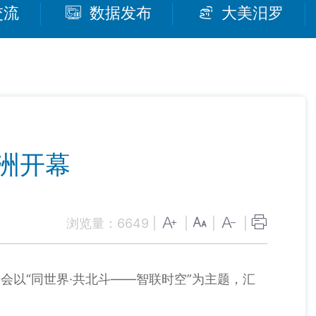
交流
数据发布
大美汨罗
洲开幕
浏览量：
6649
|
|
|
|
会以“同世界·共北斗——智联时空”为主题，汇