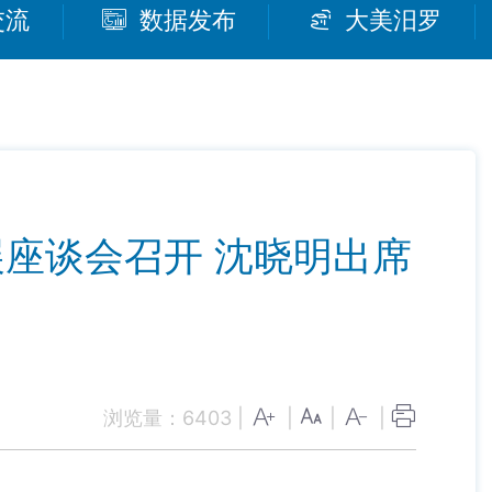
交流
数据发布
大美汨罗
座谈会召开 沈晓明出席
浏览量：
6403
|
|
|
|