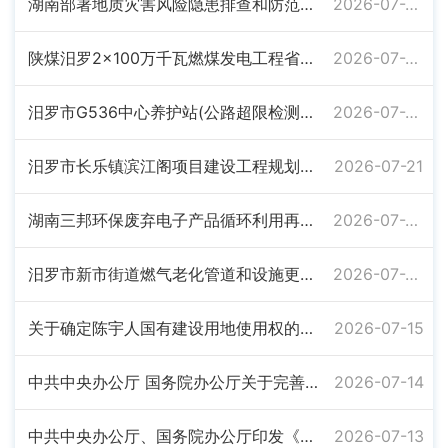
湖南部署地质灾害风险隐患排查和防范应对工作
2026-07-24
陕煤汨罗2×100万千瓦燃煤发电工程省道S210临时便道、钢筋加工场临时用地审批单
2026-07-23
汨罗市G536中心养护站(公路超限检测站)项目规划总平图局部调整公示
2026-07-23
汨罗市长乐镇滨江阁项目建设工程规划批前公示
2026-07-21
湖南三邦环保废弃电子产品循环利用再制造体系建设项目规划总平图局部调整公示
2026-07-20
汨罗市新市街道燃气老化管道和设施更新改造项目(一期)工程规划许可批后公布
2026-07-20
关于确定陈宇人国有建设用地使用权的公告
2026-07-15
中共中央办公厅 国务院办公厅关于完善自然资源资产管理制度体系的意见
2026-07-14
中共中央办公厅、国务院办公厅印发《关于全力做好防汛抗旱工作的通知》
2026-07-13