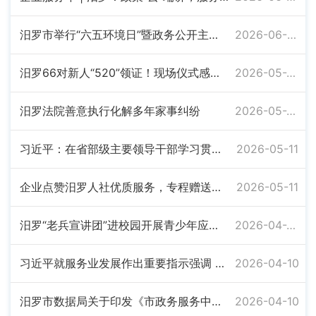
汨罗市举行“六五环境日”暨政务公开主题月宣传活动
2026-06-08
汨罗66对新人“520”领证！现场仪式感满满，文明风浓浓
2026-05-26
汨罗法院善意执行化解多年家事纠纷
2026-05-22
习近平：在省部级主要领导干部学习贯彻党的二十届四中全会精神专题研讨班上的讲话
2026-05-11
企业点赞汨罗人社优质服务，专程赠送锦旗致谢
2026-05-11
汨罗“老兵宣讲团”进校园开展青少年应急安全宣讲
2026-04-27
习近平就服务业发展作出重要指示强调 突出需求牵引改革攻坚科技赋能开放合作 努力开创服务业高质量发展新局面
2026-04-10
汨罗市数据局关于印发《市政务服务中心窗口考核办法》的通知
2026-04-10