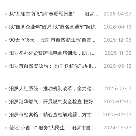
从“孔雀东南飞”到“春暖雁归巢”——汨罗高新区一条产业链的“幸福经济学”
2026-04-27
以“服务企业年”破局 以“匿名直通车”解忧
2026-04-13
90天→16天！ 汨罗市自然资源局“前置审批”刷新项目落地速度
2025-12-05
汨罗举办外贸暨跨境电商培训班，助力企业“扬帆出海”
2025-11-03
汨罗市自然资源局：上门“送解优” 助推园区项目加速跑
2025-05-12
汨罗人社系统：推动机制改革，全力稳就业强技能促增收防风险
2025-03-17
汨罗港华燃气：开展燃气安全检查 把好节后复工安全关
2025-02-10
汨罗市档案馆：精心查档解难题，方寸锦旗映民心
2025-02-03
登记“小窗口” 服务“大民生”！汨罗市自然资源局：聚焦急难愁盼，传递民生温度
2024-09-23