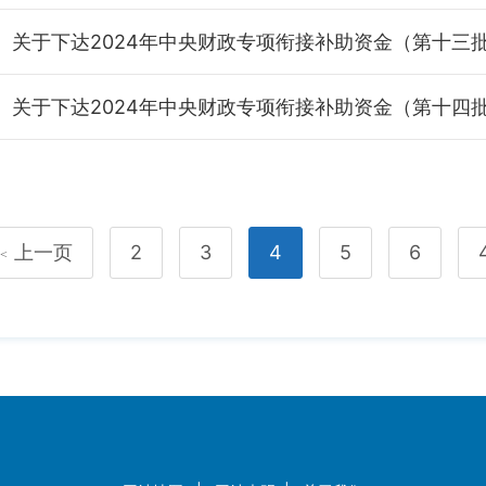
上一页
2
3
4
5
6
<