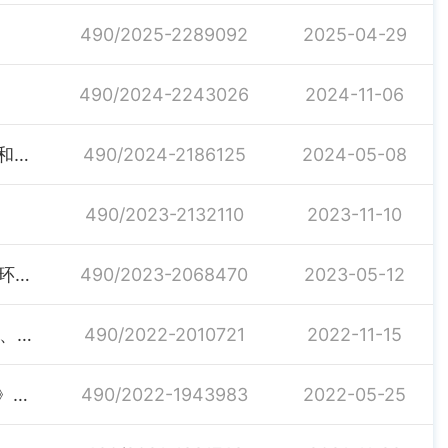
490/2025-2289092
2025-04-29
490/2024-2243026
2024-11-06
关于进一步加强镇村债务、农村“三资”、 村级工程项目和惠农补贴资金发放管理的通知
490/2024-2186125
2024-05-08
490/2023-2132110
2023-11-10
关于印发《汨罗市2020-2021年政府采购领域优化营商环境暨财经秩序专项检查工作方案》的通知
490/2023-2068470
2023-05-12
2022年湖南省惠民惠农财政补贴资金“一卡通”省级以上、市州及县市区补贴政策清单
490/2022-2010721
2022-11-15
关于印发《汨罗市国有资源资产资本运作改革总体方案》的通知
490/2022-1943983
2022-05-25