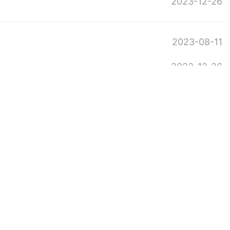
2023-12-26
2023-08-11
2022-12-26
2022-08-12
2021-11-12
2021-08-06
2021-01-18
2020-08-15