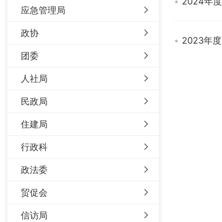
2024
应急管理局
政协
2023
团委
人社局
民政局
住建局
行政科
政法委
贸促会
信访局